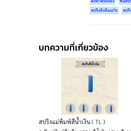
สั่งทำสปริงดึง
ซื้อสปร
สปริงดึงคืออะไร
สปริ
บทความที่เกี่ยวข้อง
สปริงแม่พิมพ์สีน้ำเงิน ( TL )