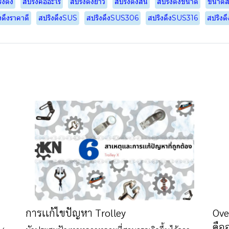
ิงดึง
สปริงคืออะไร
สปริงดึงยาว
สปริงดึงสั้น
สปริงดึงขนาด
ขนาดสป
งดึงราคาดี
สปริงดึงSUS
สปริงดึงSUS306
สปริงดึงSUS316
สปริงดึ
การเเก้ไขปัญหา Trolley
Ove
คือ