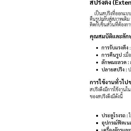
สปริงดึง (Exte
เป็นสปริงที่ออกแบบมา
คืนรูปกลับสู่สภาพเดิม 
ติดกับชิ้นส่วนที่ต้องกา
คุณสมบัติและลั
การรับแรงดึง
:
การคืนรูป :
เมื
ลักษณะลวด :
ล
ปลายสปริง :
ปล
การใช้งานทั่วไป
สปริงดึงมีการใช้งานใ
ของสปริงดึงมีดังนี้
ประตูโรงรถ :
ใ
อุปกรณ์ฟิตเนส
เครื่องจักรแ