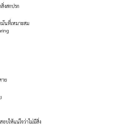
กสิ่งสกปรก
ำมันที่เหมาะสม
ring
ยหาย
ย
บให้แน่ใจว่าไม่มีสิ่ง