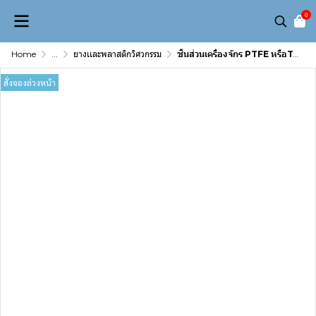
0
Home
...
ยางเเละพลาสติกวิศวกรรม
ชิ้นส่วนเครื่องจักร PTFE หรือTeflon เทฟล่อน
สั่งจองล่วงหน้า