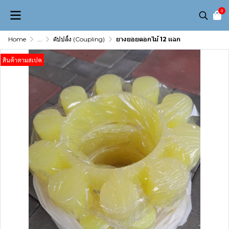
0
Home
...
คัปปลิ้ง (Coupling)
ยางยอยดอกไม้ 12 เเฉก
สินค้าตามสเปค