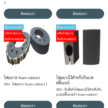
1
ติดต่อเรา
ติดต่อเรา
สั่งจองล่วงหน้า
สั่งจองล่วงหน้า
ผลิตตามเเบบ
ผลิตตามเเบบ
สินค้าตามสเปค
สินค้าตามสเปค
โฟมยาง( foam rubber)
โฟมยางไว้สำหรับรับเเปะ
สติ๊กเกอร์
SKU : โฟมยาง ( foam rubber) 1
SKU : รับสั่งทำโฟมยางไว้สำหรับรับ
เเปะสติ๊กเกอร์ ( foam rubber)
ติดต่อเรา
ติดต่อเรา