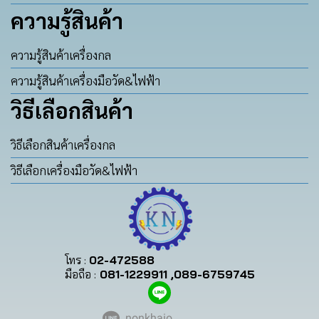
ความรู้สินค้า
ความรู้สินค้าเครื่องกล
ความรู้สินค้าเครื่องมือวัด&ไฟฟ้า
วิธีเลือกสินค้า
วิธีเลือกสินค้าเครื่องกล
วิธีเลือกเครื่องมือวัด&ไฟฟ้า
โทร :
02-472588
มือถือ :
081-1229911 ,089-6759745
nonkhaio