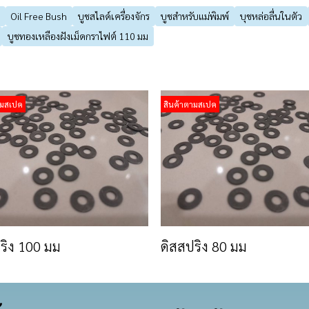
Oil Free Bush
บูชสไลด์เครื่องจักร
บูชสำหรับแม่พิมพ์
บุชหล่อลื่นในตัว
บูชทองเหลืองฝังเม็ดกราไฟต์ 110 มม
ามสเปค
สินค้าตามสเปค
ริง 100 มม
ดิสสปริง 80 มม