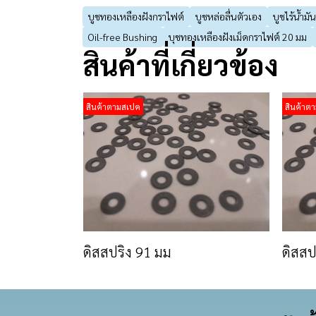
บูชทองเหลืองฝังกราไฟต์
บูชหล่อลื่นตัวเอง
บูชไร้น้ำมัน
Oil-free Bushing
บุชทองเหลืองฝังเม็ดกราไฟต์ 20 มม
สินค้าที่เกี่ยวข้อง
สินค้าตามสเปค
สินค้าต
ดิสสปริง 91 มม
ดิสสป