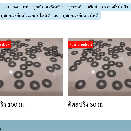
Oil Free Bush
บูชสไลด์เครื่องจักร
บูชสำหรับแม่พิมพ์
บุชหล่อลื่นในตัว
บูชทองเหลืองฝังเม็ดกราไฟต์ 20 มม
บูชทองเหลืองกราไฟต์
ามสเปค
สินค้าตามสเปค
ริง 100 มม
ดิสสปริง 80 มม