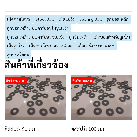
เม็ดกลมโลหะ
Steel Ball
เม็ดแบริ่ง
Bearing Ball
ลูกบอลเหล็ก
ลูกบอลเหล็กเเบบคาร์บอนไม่ชุบเเข็ง
ลูกบอลเหล็กเเบบคาร์บอนชุบเเข็ง
ลูกปืนเหล็ก
เม็ดบอลสำหรับลูกปืน
เม็ดลูกปืน
เม็ดกลมโลหะ ขนาด 4 มม
เม็ดแบริ่ง ขนาด 4 mm
ลูกบอลโลหะ
สินค้าที่เกี่ยวข้อง
สินค้าตามสเปค
สินค้าตามสเปค
ดิสสปริง 91 มม
ดิสสปริง 100 มม