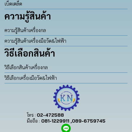
เบ็ดเตล็ด
ความรู้สินค้า
ความรู้สินค้าเครื่องกล
ความรู้สินค้าเครื่องมือวัด&ไฟฟ้า
วิธีเลือกสินค้า
วิธีเลือกสินค้าเครื่องกล
วิธีเลือกเครื่องมือวัด&ไฟฟ้า
โทร :
02-472588
มือถือ :
081-1229911 ,089-6759745