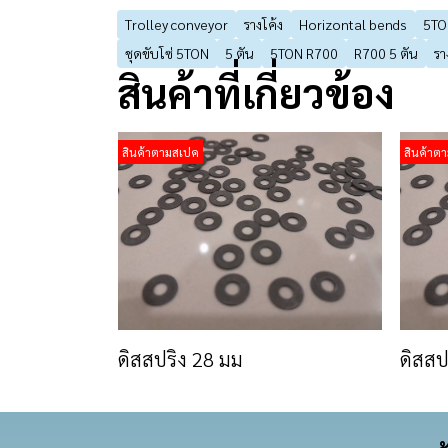
Trolley conveyor
รางโค้ง
Horizontal bends
5TO
ชุดขับโซ่ 5TON
5 ตัน
5TON R700
R700 5 ตัน
รา
สินค้าที่เกี่ยวข้อง
สินค้าตามสเปค
สินค้าต
ดิสสปริง 28 มม
ดิสสป