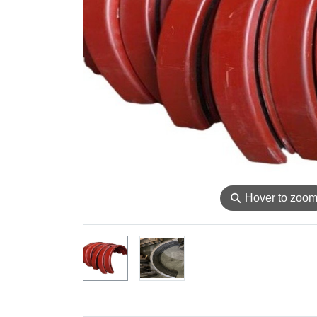
⚲
Hover to zoo