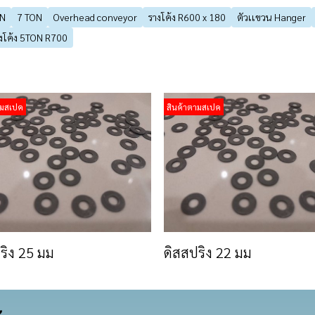
N
7 TON
Overhead conveyor
รางโค้ง R600 x 180
ตัวเเขวน Hanger
งโค้ง 5TON R700
ามสเปค
สินค้าตามสเปค
ริง 25 มม
ดิสสปริง 22 มม