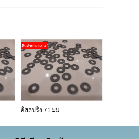
สินค้าตามสเปค
ดิสสปริง 71 มม