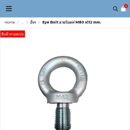
0
Home
...
อื่นๆ
Eye Bolt อายโบลท์ M80 x112 mm.
สินค้าตามสเปค