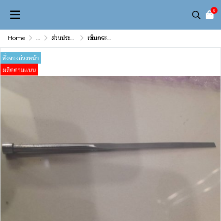
0
Home
...
ส่วนประกอบเเม่พิมพ์ (Mold & Die Component)
เข็มกระทุ้งเเบน Ejector Flat Pin ขนาด 3.5 mm (ความยาว 100–1000 mm)
สั่งจองล่วงหน้า
ผลิตตามเเบบ