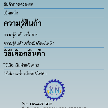
สินค้าทางเครื่องกล
เบ็ดเตล็ด
ความรู้สินค้า
ความรู้สินค้าเครื่องกล
ความรู้สินค้าเครื่องมือวัด&ไฟฟ้า
วิธีเลือกสินค้า
วิธีเลือกสินค้าเครื่องกล
วิธีเลือกเครื่องมือวัด&ไฟฟ้า
โทร :
02-472588