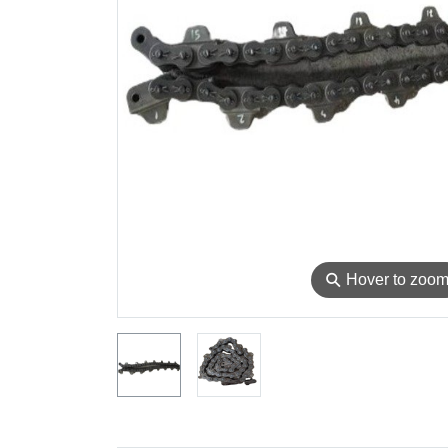
⚲
Hover to zoo