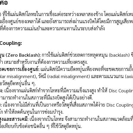
คือ
 ที่ใช้แผ่นดิสก์โลหะในการเชื่อมต่อระหว่างเพลาสองข้าง โดยแผ่นดิสก์เหล
เยื้องศูนย์ของเพลาได้ และยังสามารถส่งผ่านแรงบิดได้โดยมีการสูญเสีย
านที่ต้องการความแม่นยำและความทนทานในระบบส่งกำลัง
 Coupling:
ุน (Zero Backlash):
การใช้แผ่นดิสก์ช่วยลดการหลุดหมุน (backlash) ซึ
ำ เหมาะสำหรับงานที่ต้องการความเที่ยงตรงสูง.
ดเชยการเยื้องศูนย์:
แผ่นดิสก์มีความยืดหยุ่นเพียงพอที่จะชดเชยการเย
ngular misalignment), รัศมี (radial misalignment) และตามแนวแกน (ax
อวัสดุยืดหยุ่นอื่น ๆ.
ง:
เนื่องจากแผ่นดิสก์ทำจากโลหะที่มีความแข็งแรงสูง ทำให้ Disc Coup
มารถทำงานในสภาวะที่มีแรงบิดสูงได้เป็นอย่างดี.
:
เนื่องจากไม่มีส่วนที่เป็นยางหรือวัสดุที่เสื่อมสภาพได้ง่าย Disc Couplin
ัก ทำให้ลดต้นทุนในการซ่อมบำรุง.
สูงและสารเคมี:
เนื่องจากเป็นโลหะ จึงสามารถทำงานในสภาพแวดล้อมที่
ื่อเทียบกับข้อต่อชนิดอื่น ๆ ที่ใช้วัสดุยืดหยุ่น.