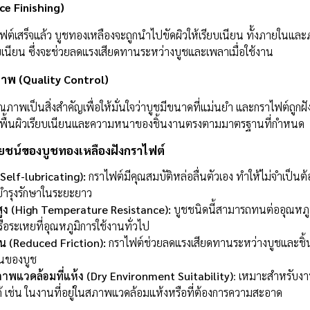
ce Finishing)
ฟต์เสร็จแล้ว บูชทองเหลืองจะถูกนำไปขัดผิวให้เรียบเนียน ทั้งภายในและ
เนียน ซึ่งจะช่วยลดแรงเสียดทานระหว่างบูชและเพลาเมื่อใช้งาน
พ (Quality Control)
าพเป็นสิ่งสำคัญเพื่อให้มั่นใจว่าบูชมีขนาดที่แม่นยำ และกราไฟต์ถูกฝ
พื้นผิวเรียบเนียนและความหนาของชิ้นงานตรงตามมาตรฐานที่กำหนด
ยชน์ของบูชทองเหลืองฝังกราไฟต์
(Self-lubricating):
กราไฟต์มีคุณสมบัติหล่อลื่นตัวเอง ทำให้ไม่จำเป็นต้อ
รบำรุงรักษาในระยะยาว
สูง (High Temperature Resistance):
บูชชนิดนี้สามารถทนต่ออุณหภูมิส
ือระเหยที่อุณหภูมิการใช้งานทั่วไป
 (Reduced Friction):
กราไฟต์ช่วยลดแรงเสียดทานระหว่างบูชและชิ้นส่
านของบูช
าพแวดล้อมที่แห้ง (Dry Environment Suitability)
: เหมาะสำหรับงาน
ได้ เช่น ในงานที่อยู่ในสภาพแวดล้อมแห้งหรือที่ต้องการความสะอาด